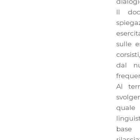
dialogic
Il do
spie
eserci
sulle 
corsis
dal nu
frequen
Al ter
svolger
quale 
lingui
base
rilas