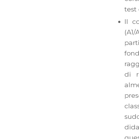
test
Il c
(A1
part
fon
ragg
di r
alme
pre
cla
sud
dida
que