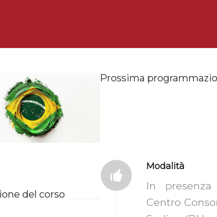
Prossima programmazi
Modalità
In presenza
ione del corso
Centro Consor