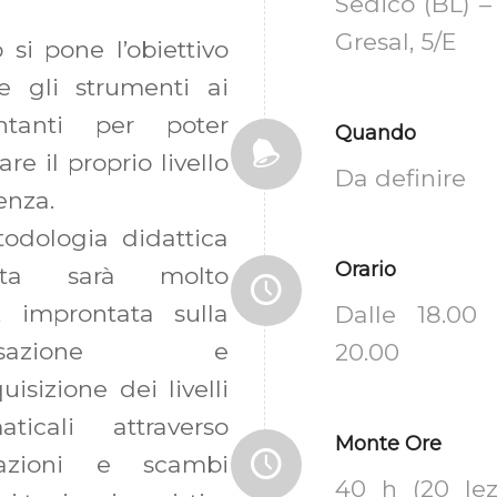
Sedico (BL) – 
Gresal, 5/E
o si pone l’obiettivo
e gli strumenti ai
entanti per poter
Quando
are il proprio livello
Da definire
enza.
odologia didattica
Orario
zzata sarà molto
a, improntata sulla
Dalle 18.00 
ersazione e
20.00
quisizione dei livelli
ticali attraverso
Monte Ore
itazioni e scambi
40 h (20 lez