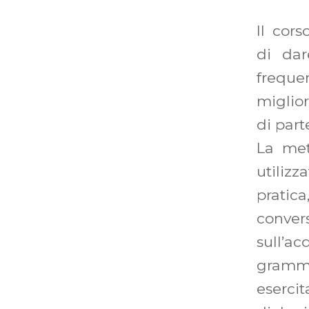
Il cors
di dar
frequ
miglior
di part
La met
utili
pratic
conv
sull’ac
gramma
eserc