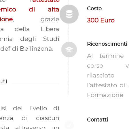
Costo
demico di alta
ione
, grazie
300 Euro
gida della Libera
emia degli Studi
Riconoscimenti
def di Bellinzona.
Al termine 
corso ve
rilasciato
uti
l’attestato di
Formazione
isi del livello di
tenza di ciascun
Contatti
ista attraverso un