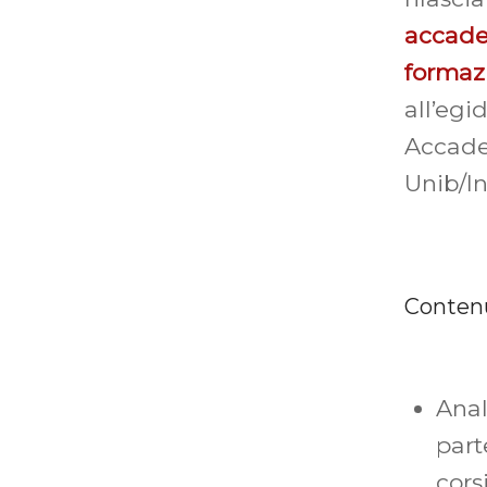
acca
formaz
all’e
Accad
Unib/In
Conten
Anal
par
cors