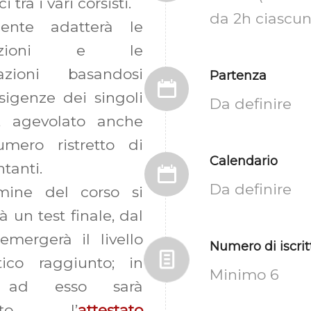
i tra i vari corsisti.
da 2h ciascun
cente adatterà le
gazioni e le
tazioni basandosi
Partenza
esigenze dei singoli
Da definire
ti, agevolato anche
mero ristretto di
Calendario
tanti.
Da definire
mine del corso si
à un test finale, dal
emergerà il livello
Numero di iscrit
stico raggiunto; in
Minimo 6
 ad esso sarà
ciato l’
attestato