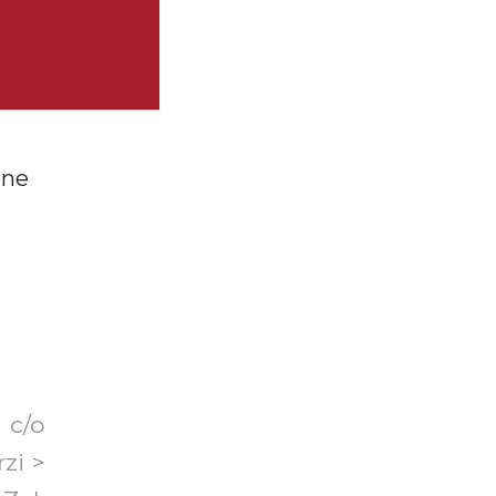
one
 c/o
zi >