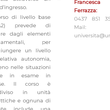
Francesca
 d’ingresso.
Ferrazza:
Te
orso di livello base
0437 851 35
/A2) prevede di
Mail:
ire dagli elementi
universita@un
damentali, per
iungere un livello
elativa autonomia,
no nelle situazioni
se in esame in
sse. Il corso è
diviso in unità
ttiche e ognuna di
ste include una