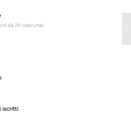
e
ioni da 2h ciascuna)
o
iscritti