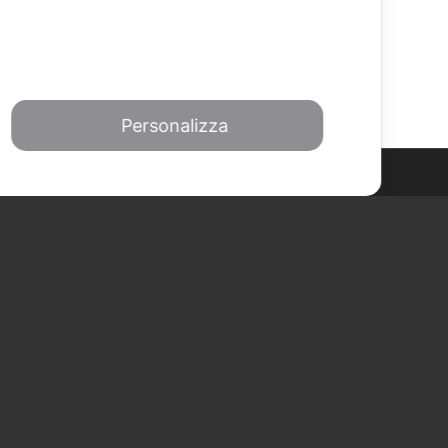
Personalizza
ISCRIVITI ALLA
NEWSLETTER!
Privacy Policy
Seguici sui social: