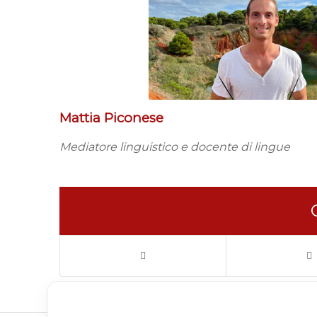
Mattia Piconese
Mediatore linguistico e docente di lingue