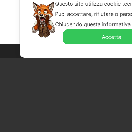
Questo sito utilizza cookie tecn
Puoi accettare, rifiutare o per
Clicca qui per aggiungere il proprio testo
Chiudendo questa informativa 
Accetta
Via del Boscon, 430 – 32100 Belluno (BL)
0437 851355
universita@unidolomiti.it