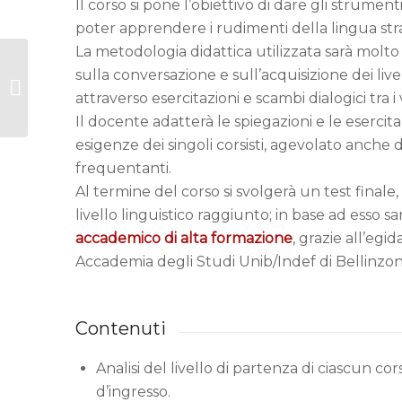
Il corso si pone l’obiettivo di dare gli strumen
poter apprendere i rudimenti della lingua stra
La metodologia didattica utilizzata sarà molto
sulla conversazione e sull’acquisizione dei live
Corso di inglese
attraverso esercitazioni e scambi dialogici tra i v
intermedio
Il docente adatterà le spiegazioni e le esercit
esigenze dei singoli corsisti, agevolato anche 
frequentanti.
Al termine del corso si svolgerà un test finale
livello linguistico raggiunto; in base ad esso sarà
accademico di alta formazione
, grazie all’egid
Accademia degli Studi Unib/Indef di Bellinzon
Contenuti
Analisi del livello di partenza di ciascun cor
d’ingresso.