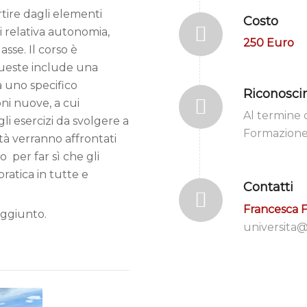
artire dagli elementi
Costo
i relativa autonomia,
250 Euro
sse. Il corso è
queste include una
a uno specifico
Riconosci
ni nuove, a cui
Al termine d
li esercizi da svolgere a
Formazion
tà verranno affrontati
go per far sì che gli
ratica in tutte e
Contatti
Francesca F
aggiunto.
universita@