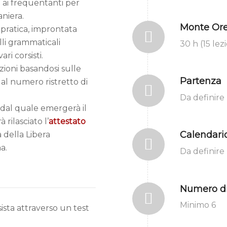
ti ai frequentanti per
niera.
Monte Or
 pratica, improntata
lli grammaticali
30 h (15 lez
ari corsisti.
azioni basandosi sulle
Partenza
dal numero ristretto di
Da definire
, dal quale emergerà il
 rilasciato l’
attestato
Calendari
a della Libera
a.
Da definire
Numero di 
Minimo 6
sista attraverso un test