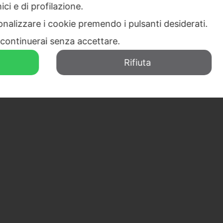
ici e di profilazione.
sonalizzare i cookie premendo i pulsanti desiderati.
continuerai senza accettare.
Rifiuta
Via del Boscon, 430 – 32100 Belluno (BL)
0437 851311
info@centroconsorzi.it