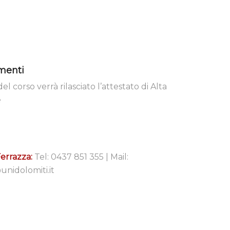
menti
el corso verrà rilasciato l’attestato di Alta
e
errazza:
Tel: 0437 851 355 | Mail:
unidolomiti.it